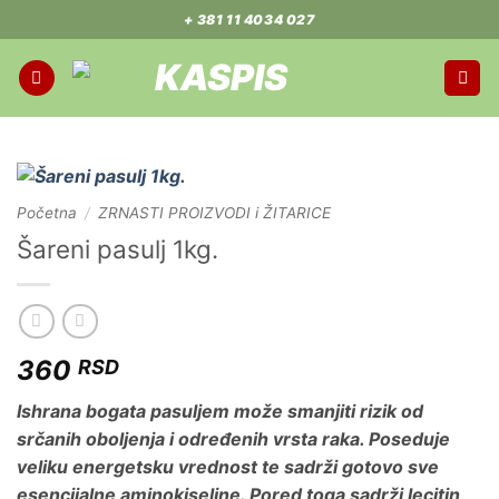
Preskoči
+ 381 11 4034 027
na
sadržaj
Početna
/
ZRNASTI PROIZVODI i ŽITARICE
Šareni pasulj 1kg.
360
RSD
Ishrana bogata pasuljem može smanjiti rizik od
srčanih oboljenja i određenih vrsta raka. Poseduje
veliku energetsku vrednost te sadrži gotovo sve
esencijalne aminokiseline. Pored toga sadrži lecitin,