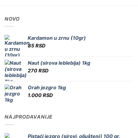
NOVO
Kardamon u zrnu (10gr)
85
RSD
Naut (sirova leblebija) 1kg
270
RSD
Orah jezgro 1kg
1.000
RSD
NAJPRODAVANIJE
Pistaći jezgro (sirovi, oljušteni) 100 gr.