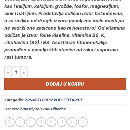
kao i kalijum, kalcijum, gvožđe, fosfor, magnezijum,
cink i natrijum. Predstavlja odličan izvor belančevina,
a za razliku od drugih izvora pasulj ima malo masti pa
ne sadrži one zasićene kao ni holesterol. Od vitamina
odličan je izvor folne kiseline, vitamina B6, K,
riboflavina (B2) i B3. Asortiman fitohemikalija
pronađen u pasulju štiti stanice od raka i usporava
rast tumora.
Šareni pasulj 1kg. količina
DODAJ U KORPU
Kategorija:
ZRNASTI PROIZVODI i ŽITARICE
Oznaka:
Zrnasti proizvodi i žitarice