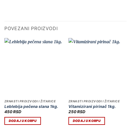
POVEZANI PROIZVODI
ZRNASTI PROIZVODI I ŽITARICE
ZRNASTI PROIZVODI I ŽITARICE
Leblebija pečena slana 1kg.
Vitamizirani pirinač 1kg.
450
RSD
250
RSD
DODAJ U KORPU
DODAJ U KORPU