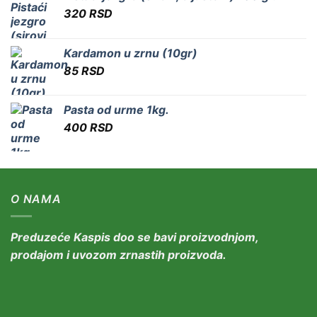
320
RSD
Kardamon u zrnu (10gr)
85
RSD
Pasta od urme 1kg.
400
RSD
O NAMA
Preduzeće Kaspis doo se bavi proizvodnjom,
prodajom i uvozom zrnastih proizvoda.