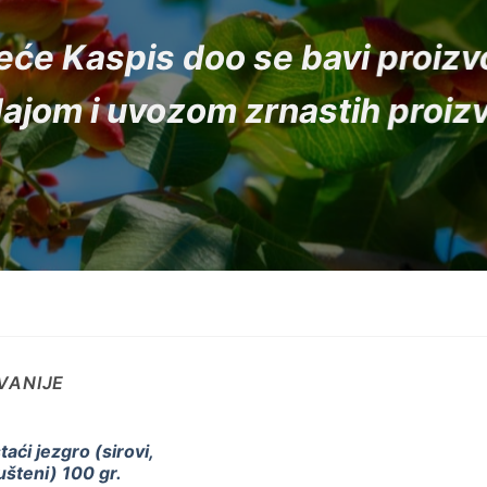
će Kaspis doo se bavi proiz
ajom i uvozom zrnastih proiz
VANIJE
taći jezgro (sirovi,
jušteni) 100 gr.