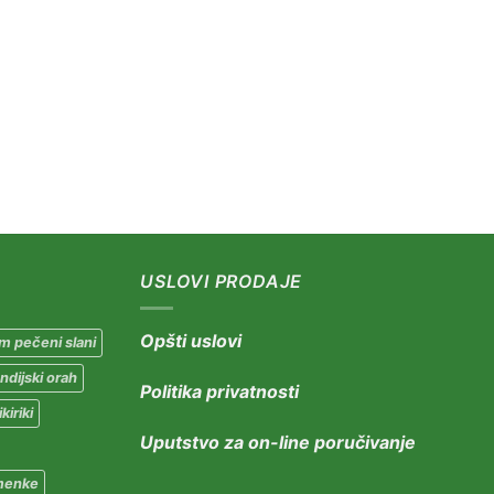
USLOVI PRODAJE
Opšti uslovi
m pečeni slani
Indijski orah
Politika privatnosti
kiriki
Uputstvo za on-line poručivanje
menke