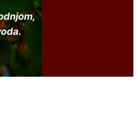
vodnjom,
voda.