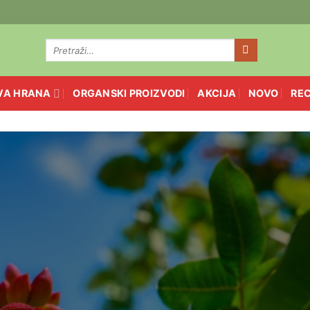
Pretraga
za:
VA HRANA
ORGANSKI PROIZVODI
AKCIJA
NOVO
REC