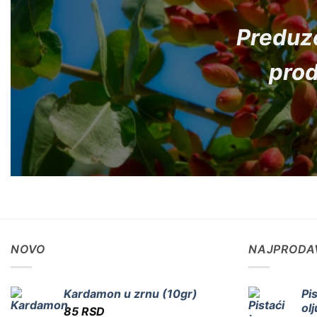
Preduze
prod
NOVO
NAJPRODA
Kardamon u zrnu (10gr)
Pis
ol
85
RSD