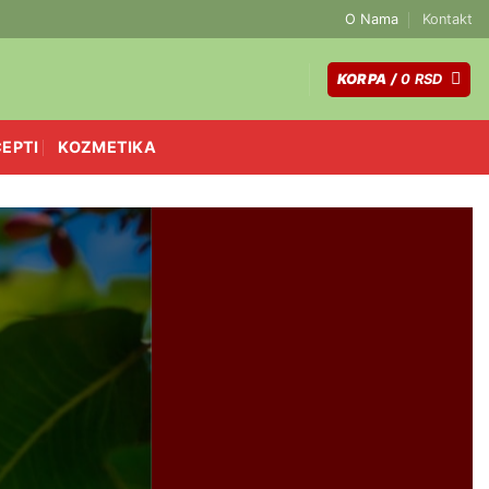
O Nama
Kontakt
KORPA /
0
RSD
EPTI
KOZMETIKA