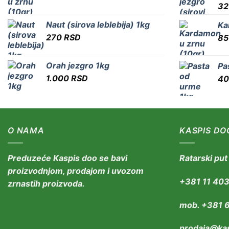
3
Naut (sirova leblebija) 1kg
Ka
270
RSD
8
Orah jezgro 1kg
Pa
1.000
RSD
4
O NAMA
KASPIS DO
Preduzeće Kaspis doo se bavi
Ratarski pu
proizvodnjom, prodajom i uvozom
+381 11 40
zrnastih proizvoda.
mob. +381 
prodaja@kas