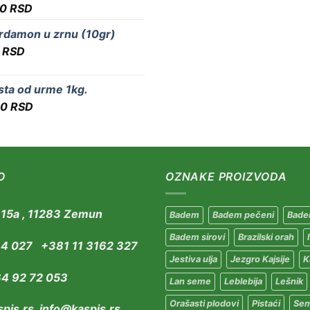
20
RSD
rdamon u zrnu (10gr)
5
RSD
sta od urme 1kg.
00
RSD
O
OZNAKE PROIZVODA
t 15a , 11283 Zemun
Badem
Badem pečeni
Bade
Badem sirovi
Brazilski orah
34 027 +381 11 3162 327
Jestiva ulja
Jezgro Kajsije
Ki
64 92 72 053
Lan seme
Leblebija
Lešnik
Orašasti plodovi
Pistaći
Se
pis.rs info@kaspis.rs