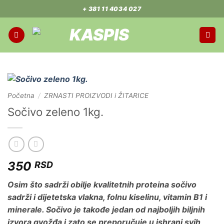
Preskoči
+ 381 11 4034 027
na
sadržaj
Početna
/
ZRNASTI PROIZVODI i ŽITARICE
Sočivo zeleno 1kg.
350
RSD
Osim što sadrži obilje kvalitetnih proteina sočivo
sadrži i dijetetska vlakna, folnu kiselinu, vitamin B1 i
minerale. Sočivo je takođe jedan od najboljih biljnih
izvora gvožđa i zato se preporučuje u ishrani svih