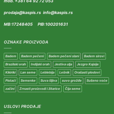
mob. +381 64 92 72 053
prodaja@kaspis.rs info@kaspis.rs
MB:17248405 PIB:100201631
OZNAKE PROIZVODA
Badem
Badem pečeni
Badem pečeni slani
Badem sirovi
Brazilski orah
Indijski orah
Jestiva ulja
Jezgro Kajsije
Kikiriki
Lan seme
Leblebija
Lešnik
Orašasti plodovi
Pistaći
Semenke
Suva šljiva
suvo grožđe
Sušeno voće
začini
Zrnasti proizvodi i žitarice
Čija seme
USLOVI PRODAJE