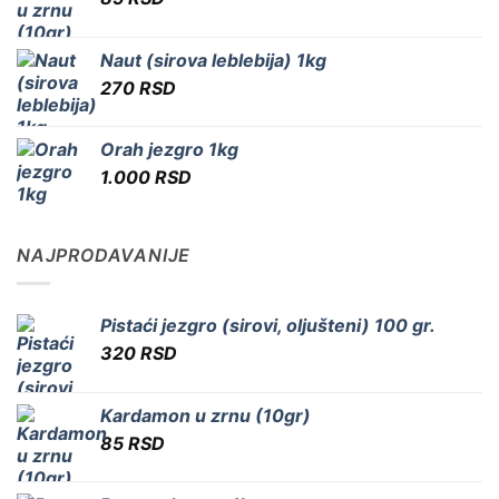
Naut (sirova leblebija) 1kg
270
RSD
Orah jezgro 1kg
1.000
RSD
NAJPRODAVANIJE
Pistaći jezgro (sirovi, oljušteni) 100 gr.
320
RSD
Kardamon u zrnu (10gr)
85
RSD