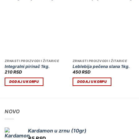
ZRNASTI PROIZVODI I ŽITARICE
ZRNASTI PROIZVODI I ŽITARICE
Integralni pirinač 1kg.
Leblebija pečena slana 1kg.
210
RSD
450
RSD
DODAJ U KORPU
DODAJ U KORPU
NOVO
Kardamon u zrnu (10gr)
85
RSD