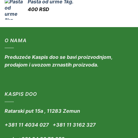
Pasta od urme 1kg.
400
RSD
O NAMA
Preduzeće Kaspis doo se bavi proizvodnjom,
prodajom i uvozom zrnastih proizvoda.
KASPIS DOO
Ratarski put 15a , 11283 Zemun
+381 11 4034 027 +381 11 3162 327