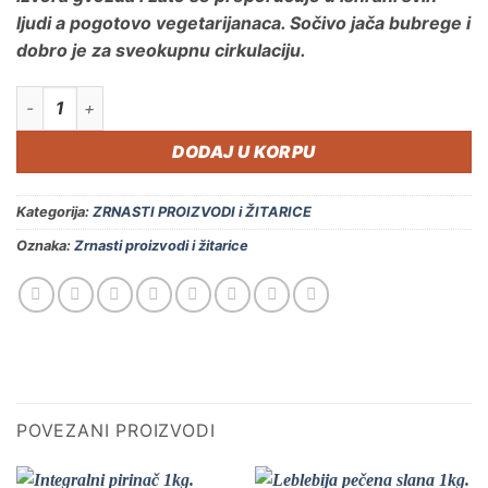
ljudi a pogotovo vegetarijanaca. Sočivo jača bubrege i
dobro je za sveokupnu cirkulaciju.
Sočivo zeleno 1kg. količina
DODAJ U KORPU
Kategorija:
ZRNASTI PROIZVODI i ŽITARICE
Oznaka:
Zrnasti proizvodi i žitarice
POVEZANI PROIZVODI