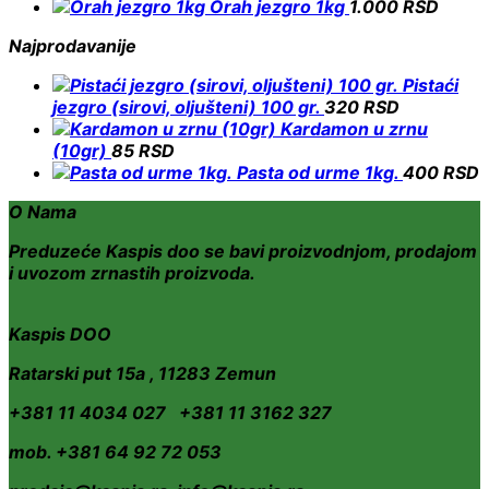
Orah jezgro 1kg
1.000
RSD
Najprodavanije
Pistaći
jezgro (sirovi, oljušteni) 100 gr.
320
RSD
Kardamon u zrnu
(10gr)
85
RSD
Pasta od urme 1kg.
400
RSD
O Nama
Preduzeće Kaspis doo se bavi proizvodnjom, prodajom
i uvozom zrnastih proizvoda.
Kaspis DOO
Ratarski put 15a , 11283 Zemun
+381 11 4034 027 +381 11 3162 327
mob. +381 64 92 72 053