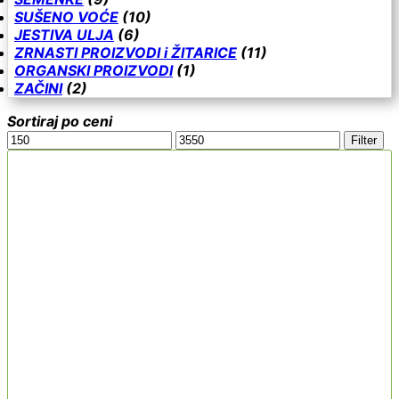
SUŠENO VOĆE
(10)
JESTIVA ULJA
(6)
ZRNASTI PROIZVODI i ŽITARICE
(11)
ORGANSKI PROIZVODI
(1)
ZAČINI
(2)
Sortiraj po ceni
Minimalna
Maksimalna
Filter
cena
cena