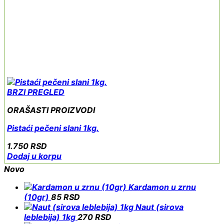
BRZI PREGLED
ORAŠASTI PROIZVODI
Pistaći pečeni slani 1kg.
1.750
RSD
Dodaj u korpu
Novo
Kardamon u zrnu
(10gr)
85
RSD
Naut (sirova
leblebija) 1kg
270
RSD