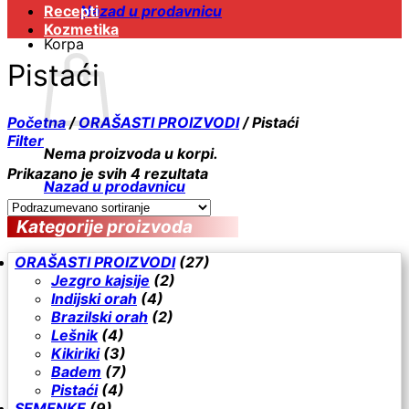
Recepti
Nazad u prodavnicu
Kozmetika
Korpa
Pistaći
Početna
/
ORAŠASTI PROIZVODI
/
Pistaći
Filter
Nema proizvoda u korpi.
Prikazano je svih 4 rezultata
Nazad u prodavnicu
Kategorije proizvoda
ORAŠASTI PROIZVODI
(27)
Jezgro kajsije
(2)
Indijski orah
(4)
Brazilski orah
(2)
Lešnik
(4)
Kikiriki
(3)
Badem
(7)
Pistaći
(4)
SEMENKE
(9)