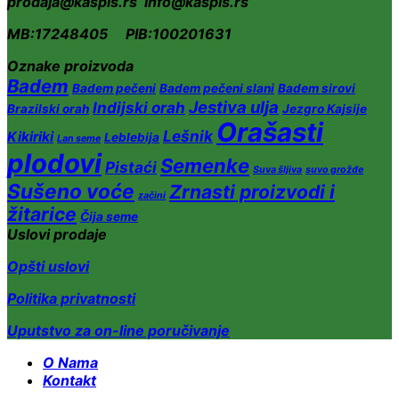
prodaja@kaspis.rs info@kaspis.rs
MB:17248405 PIB:100201631
Oznake proizvoda
Badem
Badem pečeni
Badem pečeni slani
Badem sirovi
Jestiva ulja
Indijski orah
Brazilski orah
Jezgro Kajsije
Orašasti
Lešnik
Kikiriki
Leblebija
Lan seme
plodovi
Semenke
Pistaći
Suva šljiva
suvo grožđe
Sušeno voće
Zrnasti proizvodi i
začini
žitarice
Čija seme
Uslovi prodaje
Opšti uslovi
Politika privatnosti
Uputstvo za on-line poručivanje
O Nama
Kontakt