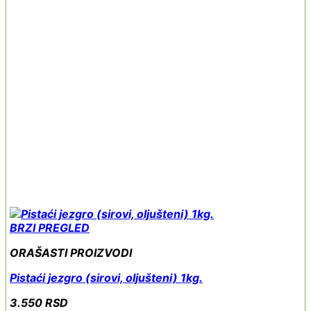
BRZI PREGLED
ORAŠASTI PROIZVODI
Pistaći jezgro (sirovi, oljušteni) 1kg.
3.550
RSD