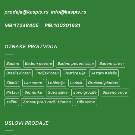
prodaja@kaspis.rs info@kaspis.rs
MB:17248405 PIB:100201631
OZNAKE PROIZVODA
Badem
Badem pečeni
Badem pečeni slani
Badem sirovi
Brazilski orah
Indijski orah
Jestiva ulja
Jezgro Kajsije
Kikiriki
Lan seme
Leblebija
Lešnik
Orašasti plodovi
Pistaći
Semenke
Suva šljiva
suvo grožđe
Sušeno voće
začini
Zrnasti proizvodi i žitarice
Čija seme
USLOVI PRODAJE