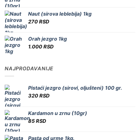
Naut (sirova leblebija) 1kg
270
RSD
Orah jezgro 1kg
1.000
RSD
NAJPRODAVANIJE
Pistaći jezgro (sirovi, oljušteni) 100 gr.
320
RSD
Kardamon u zrnu (10gr)
85
RSD
Pasta od urme 1kg.