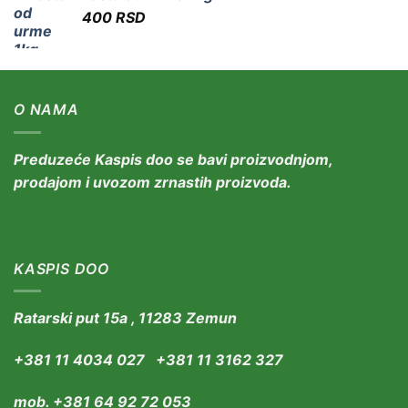
400
RSD
O NAMA
Preduzeće Kaspis doo se bavi proizvodnjom,
prodajom i uvozom zrnastih proizvoda.
KASPIS DOO
Ratarski put 15a , 11283 Zemun
+381 11 4034 027 +381 11 3162 327
mob. +381 64 92 72 053