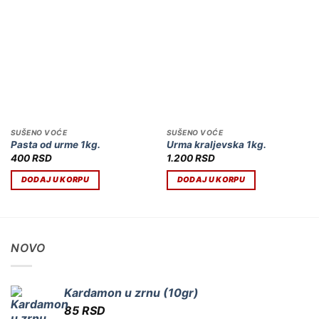
SUŠENO VOĆE
SUŠENO VOĆE
Pasta od urme 1kg.
Urma kraljevska 1kg.
400
RSD
1.200
RSD
DODAJ U KORPU
DODAJ U KORPU
NOVO
Kardamon u zrnu (10gr)
85
RSD