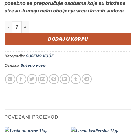
posebno se preporučuje osobama koje su izložene
stresu ili imaju neko oboljenje srca i krvnih sudova.
Brusnica 1kg. količina
DODAJ U KORPU
Kategorija:
SUŠENO VOĆE
Oznaka:
Sušeno voće
POVEZANI PROIZVODI