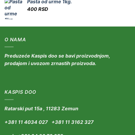
Pasta od urme 1kg.
400
RSD
O NAMA
Preduzeće Kaspis doo se bavi proizvodnjom,
prodajom i uvozom zrnastih proizvoda.
KASPIS DOO
Ratarski put 15a , 11283 Zemun
+381 11 4034 027 +381 11 3162 327