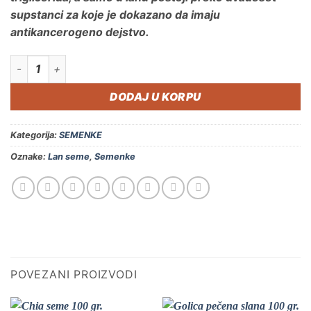
supstanci za koje je dokazano da imaju
antikancerogeno dejstvo.
Lan seme 1kg. količina
DODAJ U KORPU
Kategorija:
SEMENKE
Oznake:
Lan seme
,
Semenke
POVEZANI PROIZVODI