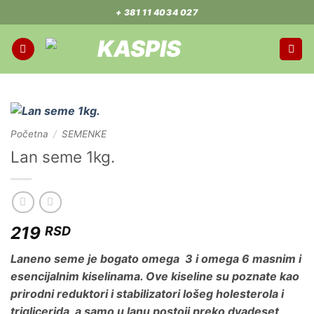
Preskoči
+ 381 11 4034 027
na
sadržaj
Početna
/
SEMENKE
Lan seme 1kg.
219
RSD
Laneno seme je bogato omega 3 i omega 6 masnim i
esencijalnim kiselinama. Ove kiseline su poznate kao
prirodni reduktori i stabilizatori lošeg holesterola i
triglicerida, a samo u lanu postoji preko dvadeset