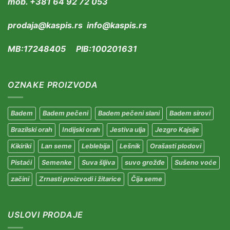
mob. +381 64 92 72 053
prodaja@kaspis.rs info@kaspis.rs
MB:17248405 PIB:100201631
OZNAKE PROIZVODA
Badem
Badem pečeni
Badem pečeni slani
Badem sirovi
Brazilski orah
Indijski orah
Jestiva ulja
Jezgro Kajsije
Kikiriki
Lan seme
Leblebija
Lešnik
Orašasti plodovi
Pistaći
Semenke
Suva šljiva
suvo grožđe
Sušeno voće
začini
Zrnasti proizvodi i žitarice
Čija seme
USLOVI PRODAJE