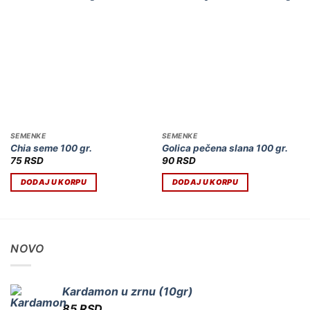
SEMENKE
SEMENKE
Chia seme 100 gr.
Golica pečena slana 100 gr.
75
RSD
90
RSD
DODAJ U KORPU
DODAJ U KORPU
NOVO
Kardamon u zrnu (10gr)
85
RSD