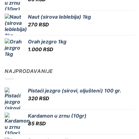
Naut (sirova leblebija) 1kg
270
RSD
Orah jezgro 1kg
1.000
RSD
NAJPRODAVANIJE
Pistaći jezgro (sirovi, oljušteni) 100 gr.
320
RSD
Kardamon u zrnu (10gr)
85
RSD